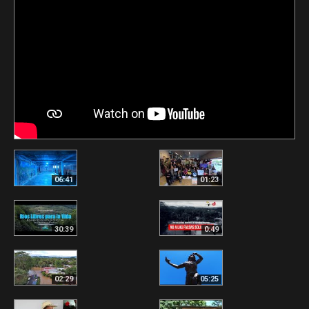
06:41
01:23
30:39
0:49
02:29
05:25