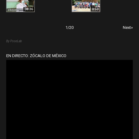
08:36
0:50
1
/
20
Next»
By PoseLab
EN DIRECTO: ZÓCALO DE MÉXICO