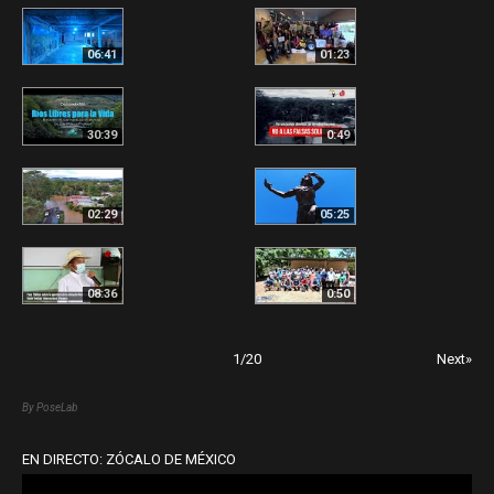
06:41
01:23
30:39
0:49
02:29
05:25
08:36
0:50
1
/
20
Next»
By PoseLab
EN DIRECTO: ZÓCALO DE MÉXICO