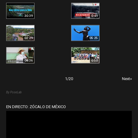
30:39
0:49
02:29
05:25
08:36
0:50
1
/
20
Next»
By PoseLab
EN DIRECTO: ZÓCALO DE MÉXICO