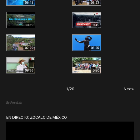
06:41
01:23
30:39
0:49
02:29
05:25
08:36
0:50
1
/
20
Next»
By PoseLab
EN DIRECTO: ZÓCALO DE MÉXICO