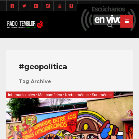
#geopolítica
Tag Archive
Internacionales
•
Mesoamérica
•
Norteamérica
•
Suramérica