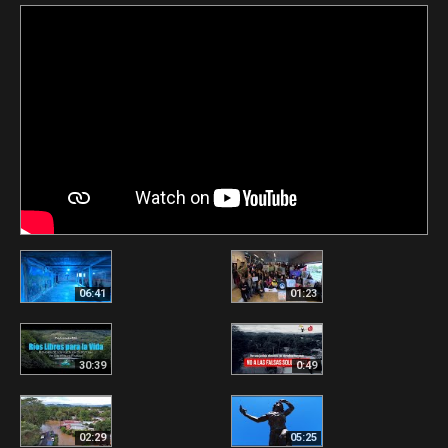
06:41
01:23
30:39
0:49
02:29
05:25