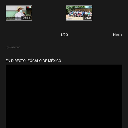
08:36
0:50
1
/
20
Next»
By PoseLab
EN DIRECTO: ZÓCALO DE MÉXICO