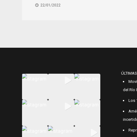
22/01/2022
ÚLTIMAS
Movi
del Río
Los 
Amér
incerti
Repr