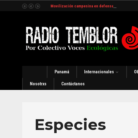
Movilización campesina en defensa del Río Indio
Panamá
Internacionales
O
Nosotrxs
Contáctanos
Especies