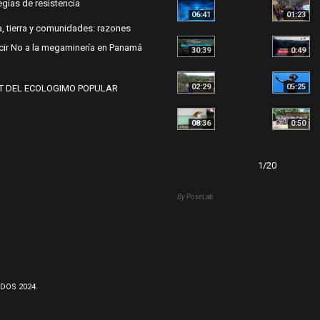
egias de resistencia
06:41
01:23
, tierra y comunidades: razones
cir No a la megaminería en Panamá
30:39
0:49
02:29
05:25
T DEL ECOLOGIMO POPULAR
08:36
0:50
1
/
20
By PoseLab
DOS 2024.