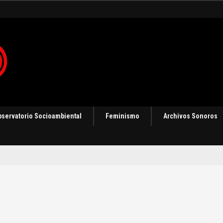
 en Panamá [Audio]
bservatorio Socioambiental
Feminismo
Archivos Sonoros