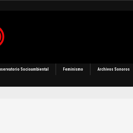
 en Panamá [Audio]
bservatorio Socioambiental
Feminismo
Archivos Sonoros