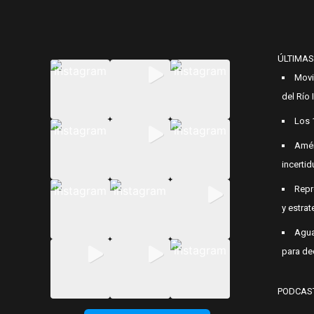
ÚLTIMAS
Movi
del Río
Los 
Amér
incerti
Repr
y estrat
Agua
para de
PODCAS