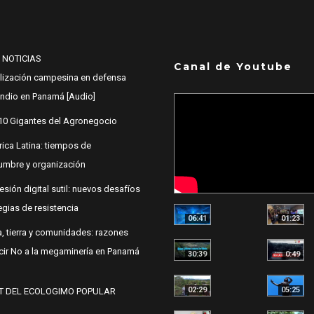
 NOTICIAS
Canal de Youtube
lización campesina en defensa
 Indio en Panamá [Audio]
10 Gigantes del Agronegocio
ica Latina: tiempos de
dumbre y organización
esión digital sutil: nuevos desafíos
egias de resistencia
06:41
01:23
, tierra y comunidades: razones
cir No a la megaminería en Panamá
30:39
0:49
02:29
05:25
T DEL ECOLOGIMO POPULAR