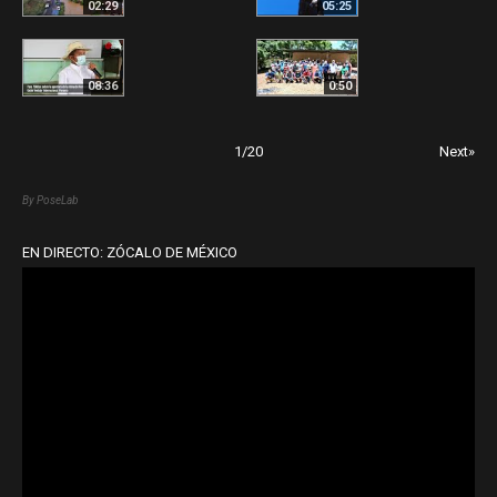
02:29
05:25
08:36
0:50
1
/
20
Next»
By PoseLab
EN DIRECTO: ZÓCALO DE MÉXICO