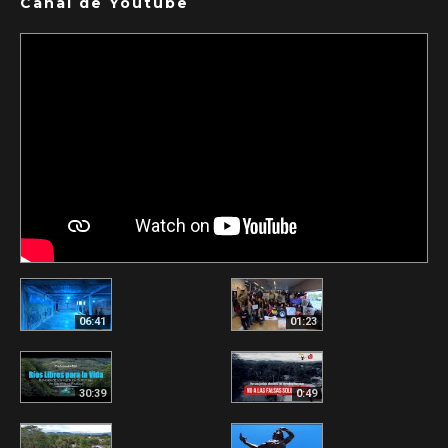
Canal de Youtube
06:41
01:23
30:39
0:49