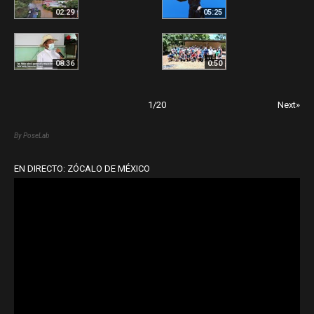
02:29
05:25
08:36
0:50
1
/
20
Next»
By PoseLab
EN DIRECTO: ZÓCALO DE MÉXICO