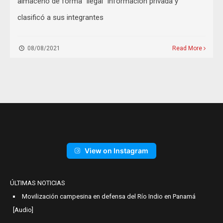
almacenó de forma “ilegal” información privada y
clasificó a sus integrantes
08/08/2021
Read More
View on Instagram
ÚLTIMAS NOTICIAS
Movilización campesina en defensa del Río Indio en Panamá
[Audio]