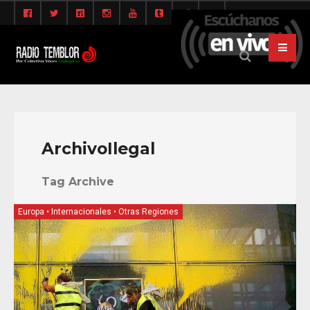
ArchivoIlegal
Tag Archive
Europa
•
Internacionales
•
Otras Regiones