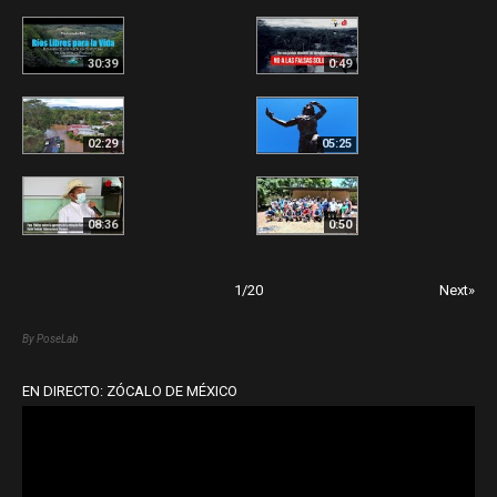
30:39
0:49
02:29
05:25
08:36
0:50
1
/
20
Next»
By PoseLab
EN DIRECTO: ZÓCALO DE MÉXICO