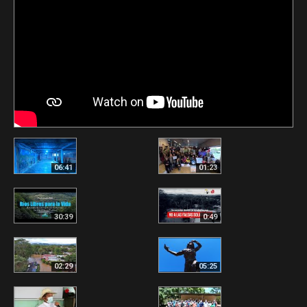
06:41
01:23
30:39
0:49
02:29
05:25