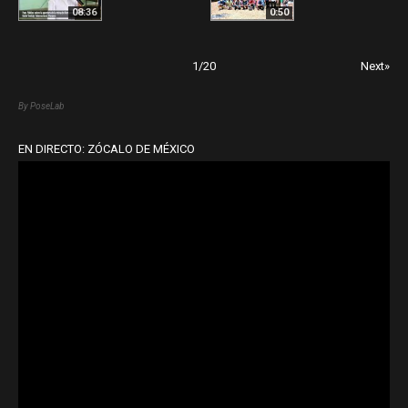
08:36
0:50
1
/
20
Next»
By PoseLab
EN DIRECTO: ZÓCALO DE MÉXICO