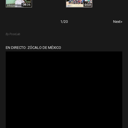
08:36
0:50
1
/
20
Next»
By PoseLab
EN DIRECTO: ZÓCALO DE MÉXICO