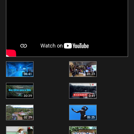
06:41
01:23
30:39
0:49
02:29
05:25