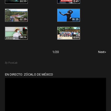
30:39
0:49
02:29
05:25
08:36
0:50
1
/
20
Next»
By PoseLab
EN DIRECTO: ZÓCALO DE MÉXICO