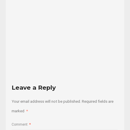
territorios
de
las
...
13/08/2018
Read
More
Leave a Reply
Your email address will not be published.
Required fields are
marked
*
Comment
*