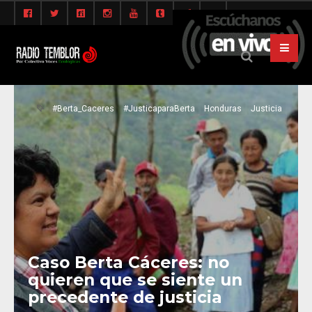
#Berta_Caceres
#JusticaparaBerta
Honduras
Justicia
Caso Berta Cáceres: no
quieren que se siente un
precedente de justicia