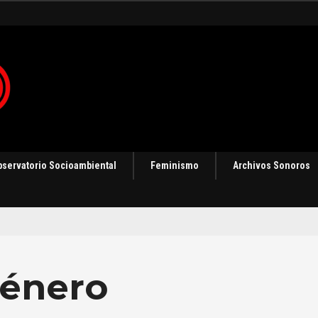
 en Panamá [Audio]
bservatorio Socioambiental
Feminismo
Archivos Sonoros
género