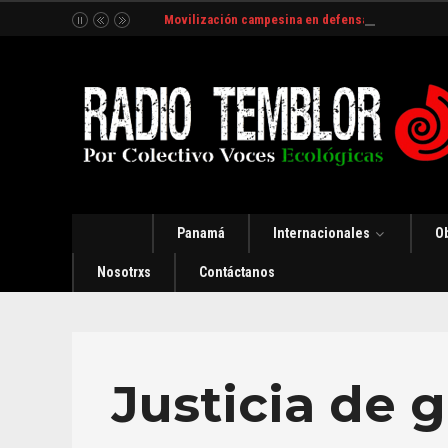
Movilización campesina en defensa del Río Indio
Panamá
Internacionales
O
Nosotrxs
Contáctanos
Justicia de 