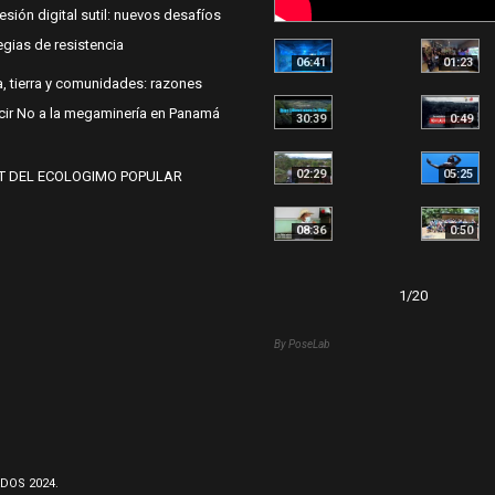
esión digital sutil: nuevos desafíos
egias de resistencia
06:41
01:23
, tierra y comunidades: razones
cir No a la megaminería en Panamá
30:39
0:49
02:29
05:25
T DEL ECOLOGIMO POPULAR
08:36
0:50
1
/
20
By PoseLab
DOS 2024.