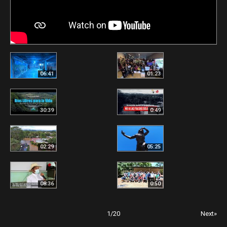
06:41
01:23
30:39
0:49
02:29
05:25
08:36
0:50
1
/
20
Next»