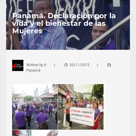
Panamá. Declaración por la
vida y el bienestar de las
Mujeres
Written by
rt
|
30/11/2015
|
Panamá