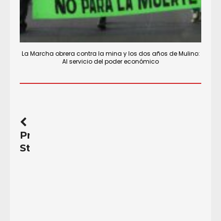
La Marcha obrera contra la mina y los dos años de Mulino:
Al servicio del poder económico
Previous
Story
Convocatoria:
marcha
contra
la
violencia