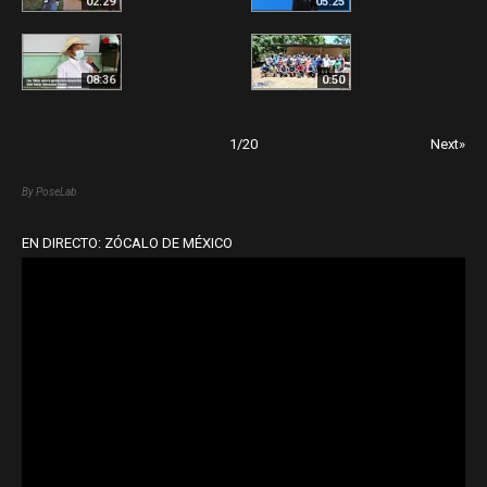
02:29
05:25
08:36
0:50
1
/
20
Next»
By PoseLab
EN DIRECTO: ZÓCALO DE MÉXICO