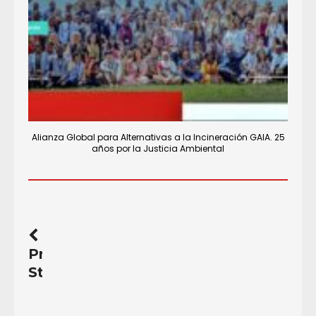
Alianza Global para Alternativas a la Incineración GAIA. 25
años por la Justicia Ambiental
Previous
Story
Día