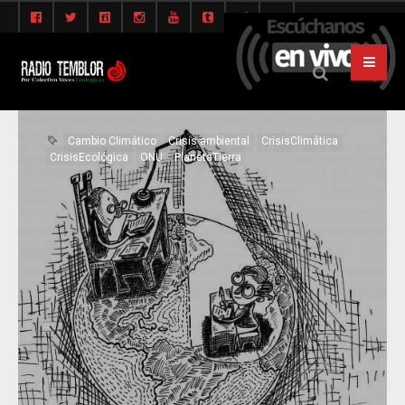
Cambio Climático
Crisis ambiental
CrisisClimática
CrisisEcológica
ONU
PlanetaTierra