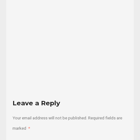
son
afectadas
por
la
...
01/02/2021
Read
More
Leave a Reply
Your email address will not be published.
Required fields are
marked
*