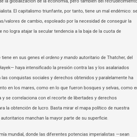
de la globalización de la economía, pero también del recrudecimient
ialista. El capitalismo triunfante, por tanto, tiene un mal endémico: s
as/valores de cambio, espoleado por la necesidad de conseguir la
 no logra atajar la secular tendencia a la baja de la cuota de
e tiene en sus genes el
ordeno y mando
autoritario de Thatcher, del
 Hayek— haya intensificado la presión contra las y los asalariados
 las conquistas sociales y derechos obtenidos y paralelamente ha
(tanto en los mares, como en lo que fueron bosques y selvas, como e
a y se correlaciona con el recorte de libertades y derechos
 la obtención de lucro. Basta mirar el mapa político de nuestra
 autoritarios manchan la mayor parte de su superficie.
mía mundial, donde las diferentes potencias imperialistas —sean