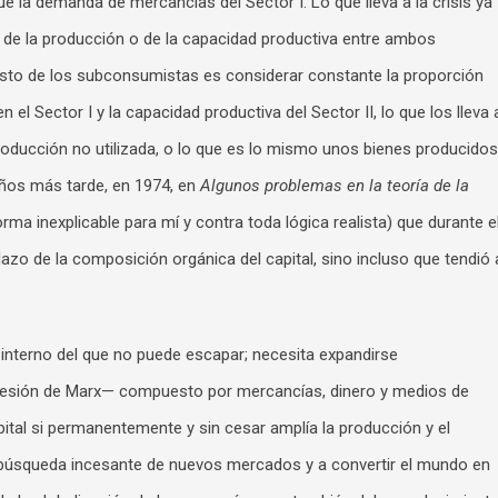
e la demanda de mercancías del Sector I. Lo que lleva a la crisis ya
r de la producción o de la capacidad productiva entre ambos
resto de los subconsumistas es considerar constante la proporción
 el Sector I y la capacidad productiva del Sector II, lo que los lleva 
ducción no utilizada, o lo que es lo mismo unos bienes producidos
Años más tarde, en 1974, en
Algunos problemas en la teoría de la
rma inexplicable para mí y contra toda lógica realista) que durante e
azo de la composición orgánica del capital, sino incluso que tendió 
o interno del que no puede escapar; necesita expandirse
presión de Marx— compuesto por mercancías, dinero y medios de
tal si permanentemente y sin cesar amplía la producción y el
una búsqueda incesante de nuevos mercados y a convertir el mundo en