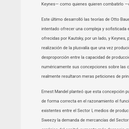
Keynes— como quienes quieren combatirlo —
Este último desarrolló las teorías de Otto Bau
intentado ofrecer una compleja y sofisticada e
ofrecidas por Kautsky, por un lado, y Keynes, p
realización de la plusvalía que una vez produc
desproporción entre la capacidad de producció
numéricamente sus concepciones sobre las cr
realmente resultaron meras peticiones de princ
Ernest Mandel planteó que esta concepción pue
de forma correcta en el razonamiento el func
existentes entre el Sector I, medios de produc
Sweezy la demanda de mercancías del Sector I