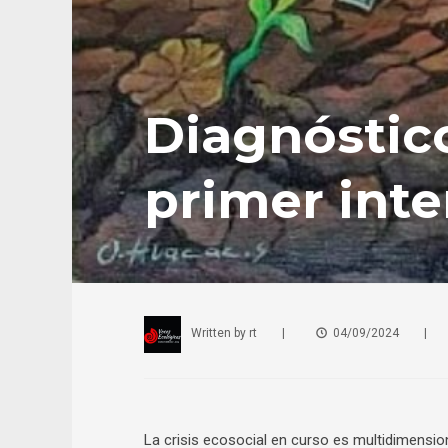
Diagnóstic
primer inte
Written by
rt
|
04/09/2024
|
La crisis ecosocial en curso es multidimension