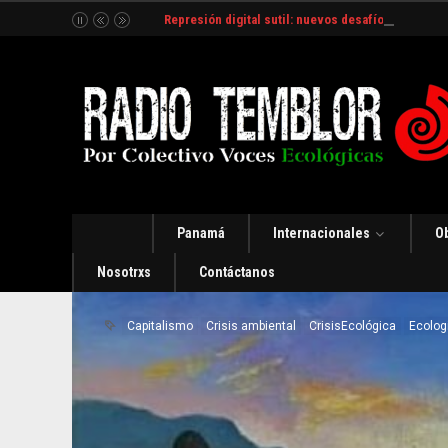
Represión digital sutil: nuevos desafíos y estrate
Panamá
Internacionales
O
Nosotrxs
Contáctanos
Capitalismo
Crisis ambiental
CrisisEcológica
Ecolo