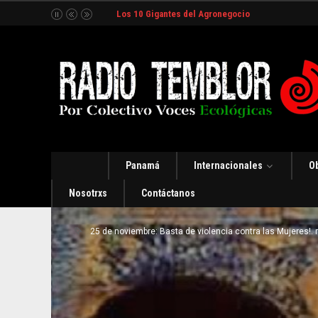
América Latina: tiempos de incertidumbre y organ
Panamá
Internacionales
O
Nosotrxs
Contáctanos
25 de noviembre: Basta de violencia contra las Mujeres!