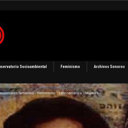
ización
bservatorio Socioambiental
Feminismo
Archivos Sonoros
. movimiento femenino
Feminismo
Latinoamérica
Mujeres