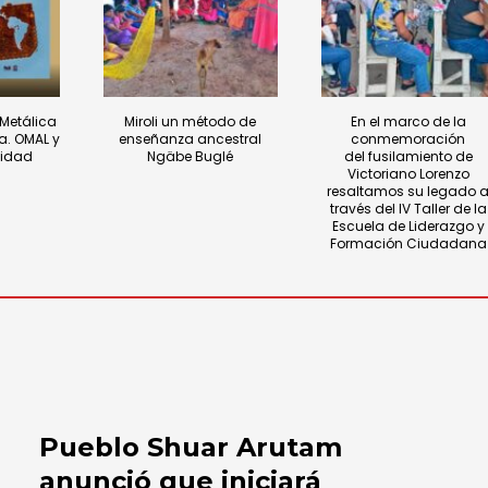
 Metálica
Miroli un método de
En el marco de la
a. OMAL y
enseñanza ancestral
conmemoración
nidad
Ngäbe Buglé
del fusilamiento de
Victoriano Lorenzo
resaltamos su legado 
través del IV Taller de la
Escuela de Liderazgo y
Formación Ciudadana
Pueblo Shuar Arutam
anunció que iniciará