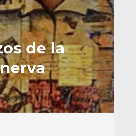
os de la
inerva