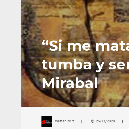
“Si me mata
tumba y se
Mirabal
Written by
rt
|
25/11/2020
|