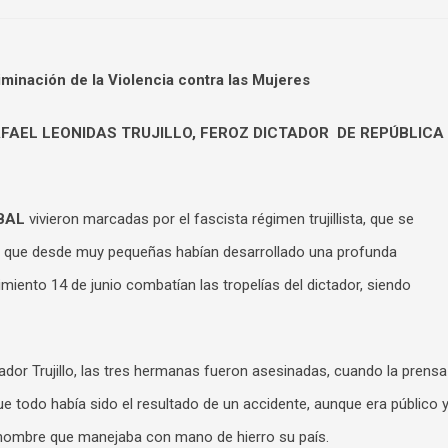
iminación de la Violencia contra las Mujeres
AEL LEONIDAS TRUJILLO, FEROZ DICTADOR DE REPÚBLICA
ABAL
vivieron marcadas por el fascista régimen trujillista, que se
ya que desde muy pequeñas habían desarrollado una profunda
vimiento 14 de junio combatían las tropelías del dictador, siendo
ador Trujillo, las tres hermanas fueron asesinadas, cuando la prensa
que todo había sido el resultado de un accidente, aunque era público 
l hombre que manejaba con mano de hierro su país.