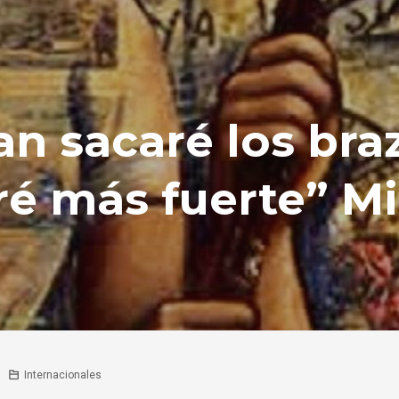
n sacaré los braz
ré más fuerte” M
Internacionales