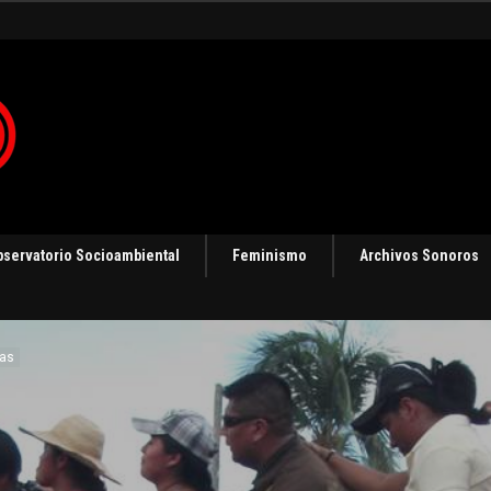
 en Panamá [Audio]
bservatorio Socioambiental
Feminismo
Archivos Sonoros
nas