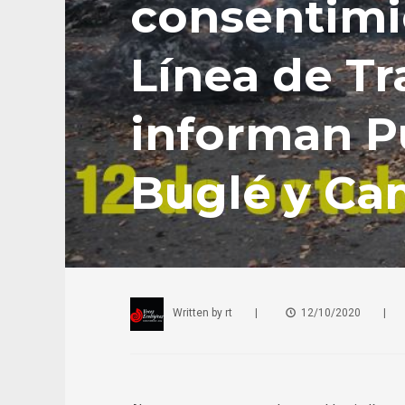
consentimie
Línea de T
informan P
Buglé y Ca
Written by
rt
|
12/10/2020
|