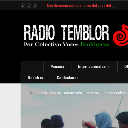
Movilización campesina en defensa del Río Indio
Panamá
Internacionales
O
Nosotrxs
Contáctanos
Cuarta Línea de Transmisión
Panamá
Pueblos Indíge