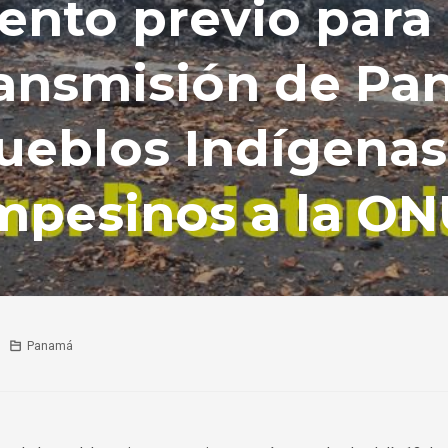
nto previo para 
ransmisión de P
ueblos Indígenas
mpesinos a la O
Panamá