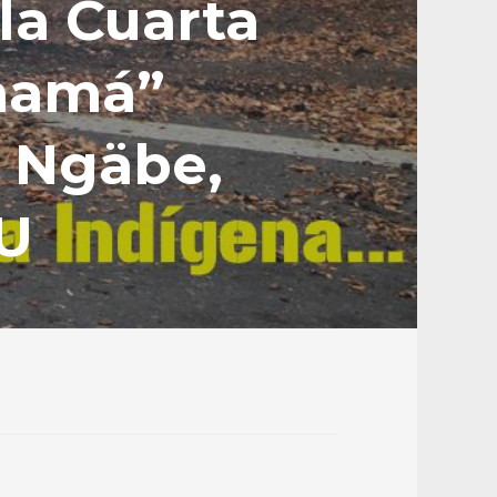
la Cuarta
anamá”
 Ngäbe,
NU