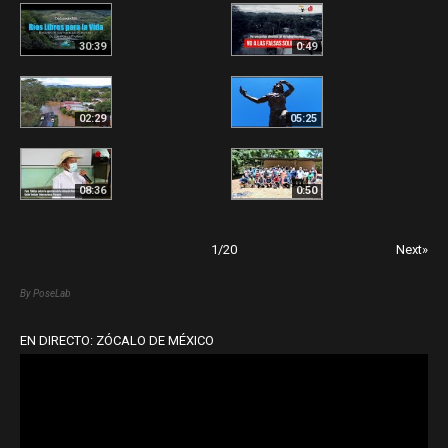
30:39
0:49
02:29
05:25
08:36
0:50
1
/
20
Next»
By PoseLab
EN DIRECTO: ZÓCALO DE MÉXICO