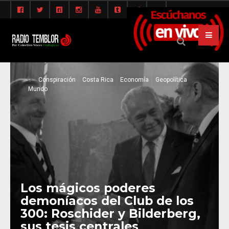
Conspiración
Costa Rica
Economía
Geopolítica
Mundo
Los mágicos poderes
demoníacos del Club de los
300: Roschider y Bilderberg,
sus tesis centrales