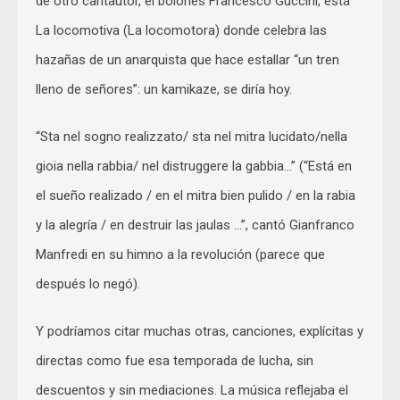
de otro cantautor, el boloñés Francesco Guccini, está
La locomotiva (La locomotora) donde celebra las
hazañas de un anarquista que hace estallar “un tren
lleno de señores”: un kamikaze, se diría hoy.
“Sta nel sogno realizzato/ sta nel mitra lucidato/nella
gioia nella rabbia/ nel distruggere la gabbia…” (“Está en
el sueño realizado / en el mitra bien pulido / en la rabia
y la alegría / en destruir las jaulas …”, cantó Gianfranco
Manfredi en su himno a la revolución (parece que
después lo negó).
Y podríamos citar muchas otras, canciones, explícitas y
directas como fue esa temporada de lucha, sin
descuentos y sin mediaciones. La música reflejaba el