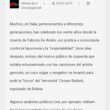
Written by
rt
|
20/01/2019
|
Uncategorized
Muchos, en Italia, pertenecientes a diferentes
generaciones, han celebrado los veinte años desde la
muerte de Fabrizio De Andrè, voz poética e iconoclasta
contra la hipocresía y la “respetabilidad”. Unos días
después, incluso del mismo público de izquierda que
estaba entusiasmado con las canciones del artista
genovés, un coro vulgar y vengativo se levantó para
pedir la “horca” del “terrorista” Cesare Battisti,
expulsado de Bolivia.
Algunos analistas políticos (ver, por ejemplo, militant-
blog) han recordado los versos de una de las