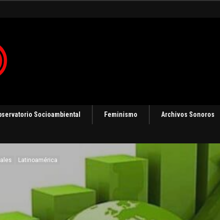
ización
bservatorio Socioambiental
Feminismo
Archivos Sonoros
tales
Latinoamérica