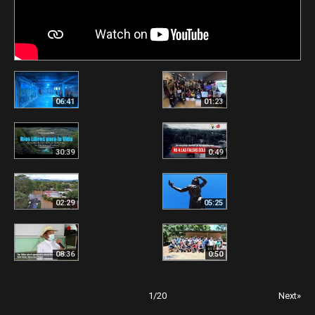
06:41
01:23
30:39
0:49
02:29
05:25
08:36
0:50
1
/
20
Next»