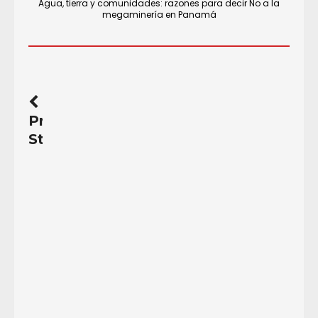
Agua, tierra y comunidades: razones para decir No a la
megaminería en Panamá
Previous
Story
Manual
para
Juezas
y
Jueces
sobre
la
Protección
de
los