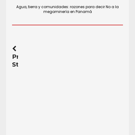
Agua, tierra y comunidades: razones para decir No a la
megaminería en Panamá
Previous
Story
Crisis
de
derechos
humanos
y
el
fraude
electoral