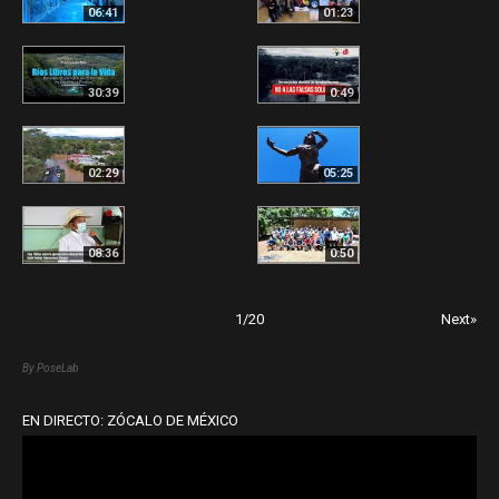
06:41
01:23
30:39
0:49
02:29
05:25
08:36
0:50
1
/
20
Next»
By PoseLab
EN DIRECTO: ZÓCALO DE MÉXICO