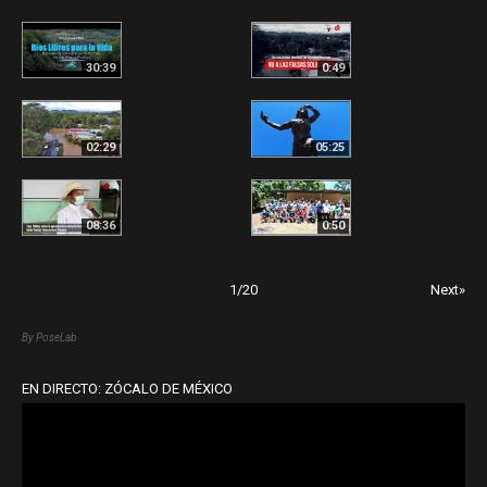
30:39
0:49
02:29
05:25
08:36
0:50
1
/
20
Next»
By PoseLab
EN DIRECTO: ZÓCALO DE MÉXICO