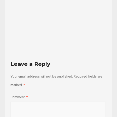
finqueros
...
01/09/2015
Read
More
Leave a Reply
Your email address will not be published.
Required fields are
marked
*
Comment
*