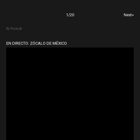
1
/
20
Next»
By PoseLab
EN DIRECTO: ZÓCALO DE MÉXICO