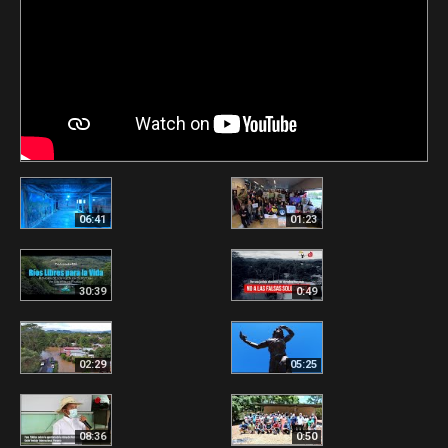
06:41
01:23
30:39
0:49
02:29
05:25
08:36
0:50