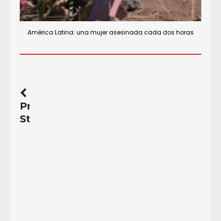
América Latina: una mujer asesinada cada dos horas
Previous
Story
Encuentro
Tejiendo
desde
la
Diversidad
Caribeña