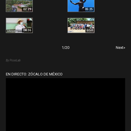
02:29
05:25
08:36
0:50
1
/
20
Next»
By PoseLab
EN DIRECTO: ZÓCALO DE MÉXICO